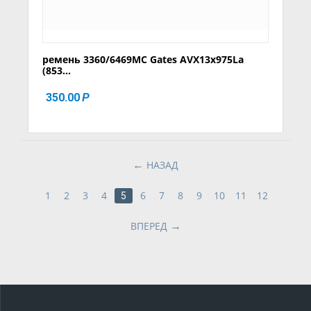
ремень 3360/6469MC Gates AVX13x975La
(853...
350.00
Р
НАЗАД
1
2
3
4
6
7
8
9
10
11
12
5
ВПЕРЕД