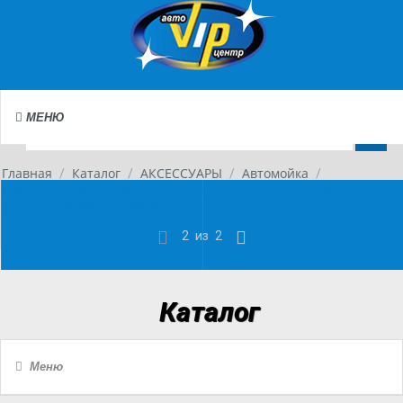
МЕНЮ
Главная
Каталог
АКСЕССУАРЫ
Автомойка
/
/
/
/
Гайка М12х1.25х10 ЗИЛ шпильки полуоси, тяги рулевой
поперечной 250515-П29 ЭТНА
2
из
2
Каталог
Меню