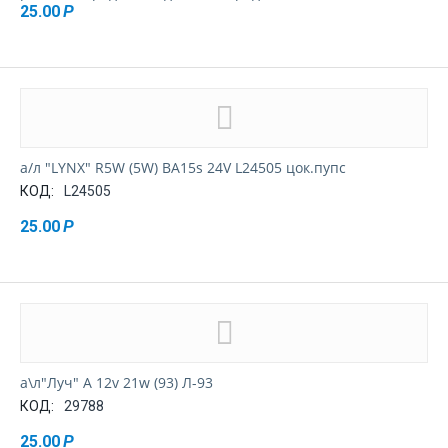
25.00
Р
а/л "LYNX" R5W (5W) BA15s 24V L24505 цок.пупс
КОД:
L24505
25.00
Р
а\л"Луч" A 12v 21w (93) Л-93
КОД:
29788
25.00
Р