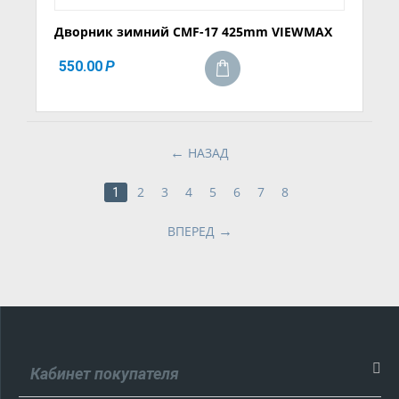
Дворник зимний CMF-17 425mm VIEWMAX
550.00
Р
НАЗАД
2
3
4
5
6
7
8
1
ВПЕРЕД
Кабинет покупателя