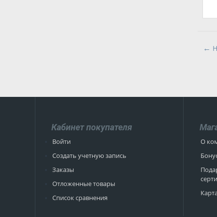
Кабинет покупателя
Маг
Войти
О ко
Создать учетную запись
Бону
Заказы
Пода
серт
Отложенные товары
Карта
Список сравнения