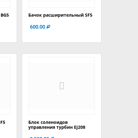
 BG5
Бачок расширительный SF5
600.00
Р
SF5
Блок соленоидов
управления турбин EJ208