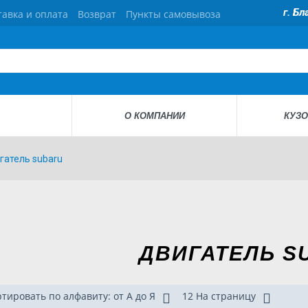
г. Б
тавка и оплата
Возврат
Пункты самовывоза
О КОМПАНИИ
КУЗО
гатель subaru
ДВИГАТЕЛЬ S
тировать по алфавиту: от А до Я
12 На страницу