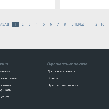
НАЗАД
2
3
4
5
6
7
8
ВПЕРЕД
2 - 16
1
азин
Оформление заказа
мпании
Доставка и оплата
сные баллы
Возврат
рочные
Пункты самовывоза
ификаты
 сайта