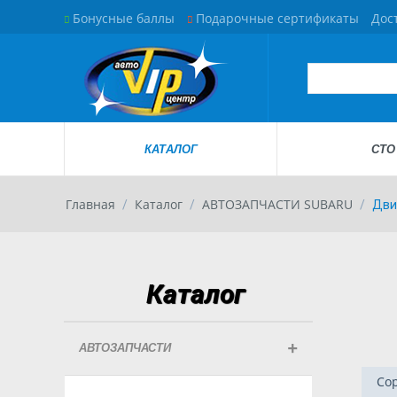
Бонусные баллы
Подарочные сертификаты
Дос
КАТАЛОГ
СТО
Главная
Каталог
АВТОЗАПЧАСТИ SUBARU
/
/
/
Дви
Каталог
АВТОЗАПЧАСТИ
Сор