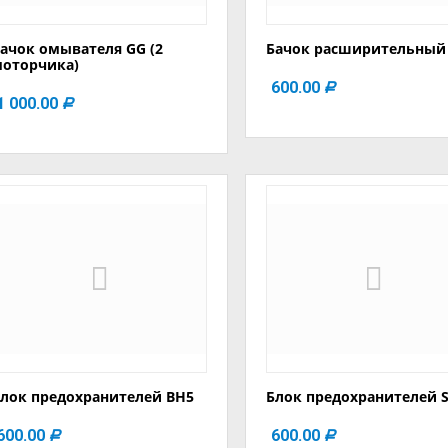
ачок омывателя GG (2
Бачок расширительный
моторчика)
600.00
Р
1 000.00
Р
лок предохранителей BH5
Блок предохранителей 
600.00
600.00
Р
Р