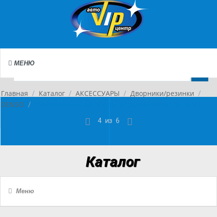
МЕНЮ
Главная
Каталог
АКСЕССУАРЫ
Дворники/резинки
/
/
/
/
DENSO
/
Щетка стеклоочистителя гибридная Denso DU-048R
4
из
6
Каталог
Меню