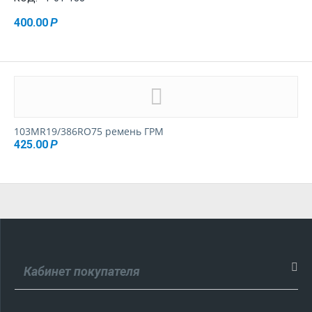
400.00
Р
103MR19/386RO75 ремень ГРМ
425.00
Р
Кабинет покупателя