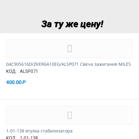
За ту же цену!
04C905616D/ZKER6A10EG/ALSP071 Свеча зажигания MILES
КОД:
ALSP071
400.00
Р
1-01-138 втулка стабилизатора
КОД:
1-01-138