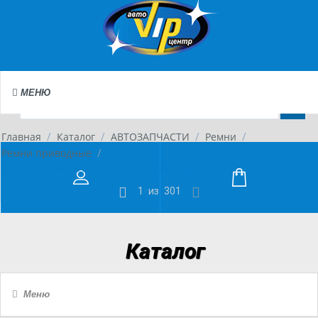
МЕНЮ
Главная
Каталог
АВТОЗАПЧАСТИ
Ремни
/
/
/
/
Ремни приводные
/
6PK1580 Ремень привода навесных агрегатов
1
из
301
Каталог
Меню