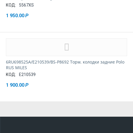
КОД:
5567XS
1 950.00
Р
6RU698525A/E210539/BS-P8692 Торм. колодки задние Polo
RUS MILES
КОД:
E210539
1 900.00
Р