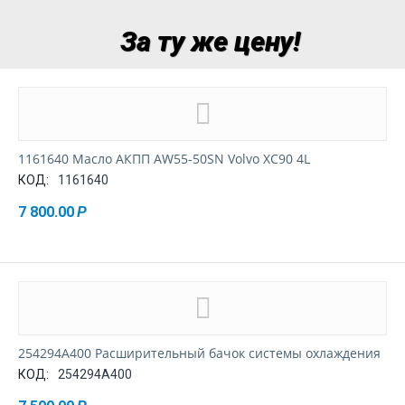
За ту же цену!
1161640 Масло АКПП AW55-50SN Volvo XC90 4L
КОД:
1161640
7 800.00
Р
254294A400 Расширительный бачок системы охлаждения
КОД:
254294A400