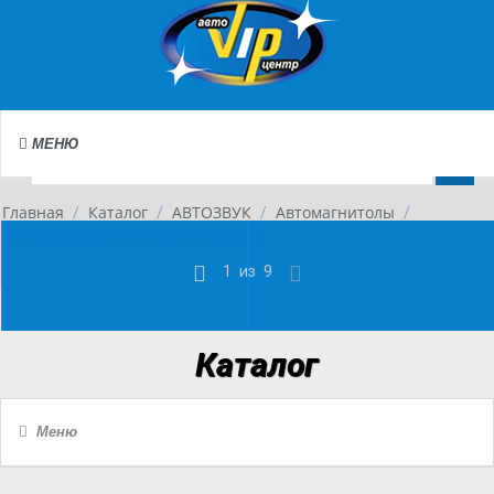
МЕНЮ
Главная
Каталог
АВТОЗВУК
Автомагнитолы
/
/
/
/
DVD ресивер MRM FD-05HDD 1/2 din
1
из
9
Каталог
Меню