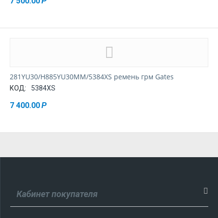
7 500.00
Р
281YU30/H885YU30MM/5384XS ремень грм Gates
КОД:
5384XS
7 400.00
Р
Кабинет покупателя