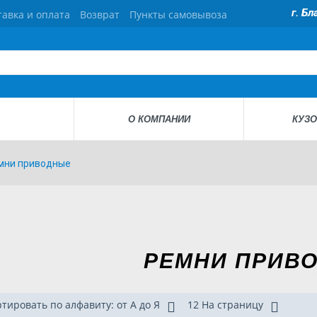
г. Б
тавка и оплата
Возврат
Пункты самовывоза
О КОМПАНИИ
КУЗО
мни приводные
РЕМНИ ПРИВ
тировать по алфавиту: от А до Я
12 На страницу