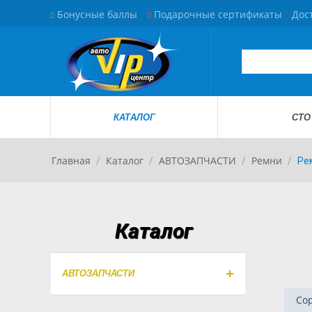
Бонусные баллы
Подарочные сертификаты
Дос
КАТАЛОГ
СТО
Главная
Каталог
АВТОЗАПЧАСТИ
Ремни
/
/
/
/
Ре
Каталог
АВТОЗАПЧАСТИ
Сор