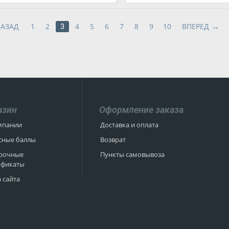
НАЗАД
1
2
4
5
6
7
8
9
10
ВПЕРЕД
3
азин
Оформление заказа
мпании
Доставка и оплата
сные баллы
Возврат
рочные
Пункты самовывоза
ификаты
 сайта