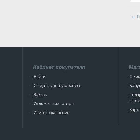
Кабинет покупателя
Маг
Войти
О ко
Создать учетную запись
Бону
Заказы
Пода
серт
Отложенные товары
Карта
Список сравнения